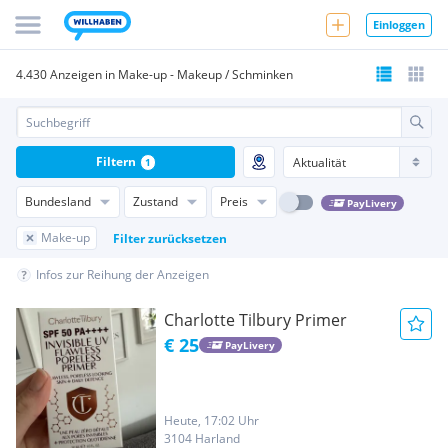
Einloggen
4.430 Anzeigen in Make-up - Makeup / Schminken
Filtern
1
Bundesland
Zustand
Preis
PayLivery
Make-up
Filter zurücksetzen
Infos zur Reihung der Anzeigen
Charlotte Tilbury Primer
€ 25
PayLivery
Heute, 17:02 Uhr
3104 Harland