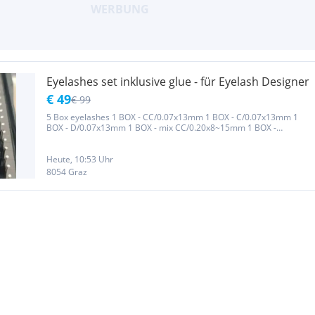
Eyelashes set inklusive glue - für Eyelash Designer
€ 49
€ 99
5 Box eyelashes 1 BOX - CC/0.07x13mm 1 BOX - C/0.07x13mm 1
BOX - D/0.07x13mm 1 BOX - mix CC/0.20x8~15mm 1 BOX -
CC/0.07x11mm 1x Halter klein 1x Halter groß 1x Halter kurvig 2x
glue/Kleber Preis für Set Getrennter Verkauf auch möglich
Heute, 10:53 Uhr
8054 Graz