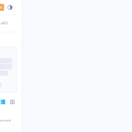
en
5.465
 Versand