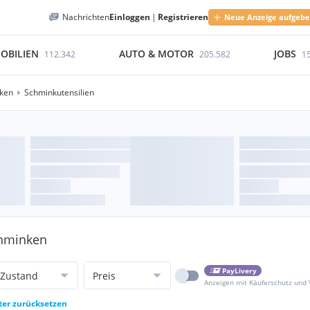
Nachrichten
Einloggen
|
Registrieren
Neue Anzeige aufgeb
OBILIEN
AUTO & MOTOR
JOBS
112.342
205.582
1
ken
Schminkutensilien
chminken
PayLivery
Zustand
Preis
Anzeigen mit Käuferschutz und
lter zurücksetzen