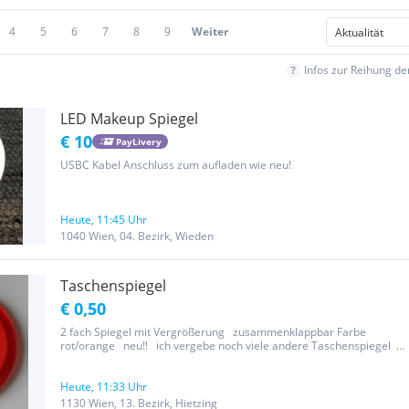
4
5
6
7
8
9
Weiter
Infos zur Reihung d
LED Makeup Spiegel
€ 10
PayLivery
USBC Kabel Anschluss zum aufladen wie neu!
Heute, 11:45 Uhr
1040 Wien, 04. Bezirk, Wieden
Taschenspiegel
€ 0,50
2 fach Spiegel mit Vergrößerung zusammenklappbar Farbe
rot/orange neu!! ich vergebe noch viele andere Taschenspiegel
und ja, es ist noch da/verfügbar, also bitte nicht extra nachfragen!
Abholung in 1130 Wien oder Versand : 5 Euro mit HERMES...
Heute, 11:33 Uhr
1130 Wien, 13. Bezirk, Hietzing