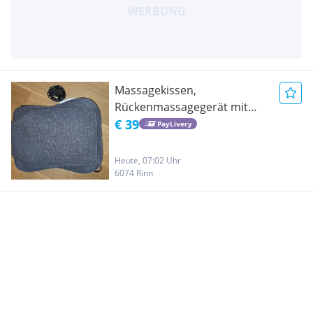
Massagekissen,
Rückenmassagegerät mit
Wärme
€ 39
PayLivery
Heute, 07:02 Uhr
6074 Rinn