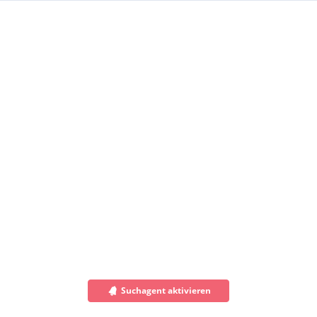
Suchagent aktivieren