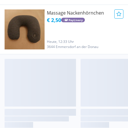
Massage Nackenhörnchen
€ 2,50
PayLivery
Heute, 12:33 Uhr
3644 Emmersdorf an der Donau