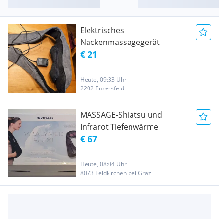
Elektrisches
Nackenmassagegerät
€ 21
Heute, 09:33 Uhr
2202 Enzersfeld
MASSAGE-Shiatsu und
Infrarot Tiefenwärme
€ 67
Heute, 08:04 Uhr
8073 Feldkirchen bei Graz