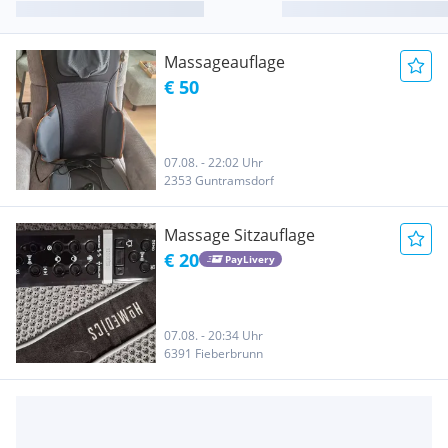
Massageauflage
€ 50
07.08. - 22:02 Uhr
2353 Guntramsdorf
Massage Sitzauflage
€ 20
PayLivery
07.08. - 20:34 Uhr
6391 Fieberbrunn