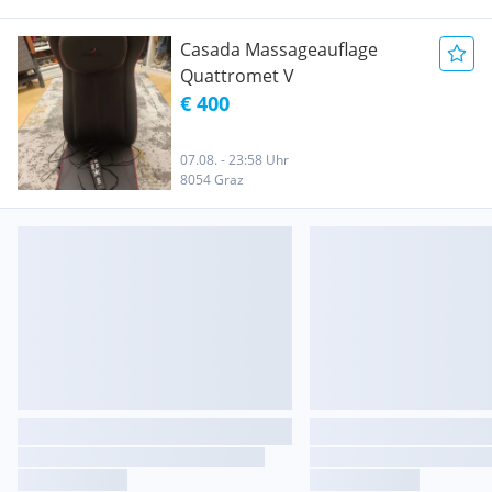
Casada Massageauflage
Quattromet V
€ 400
07.08. - 23:58 Uhr
8054 Graz