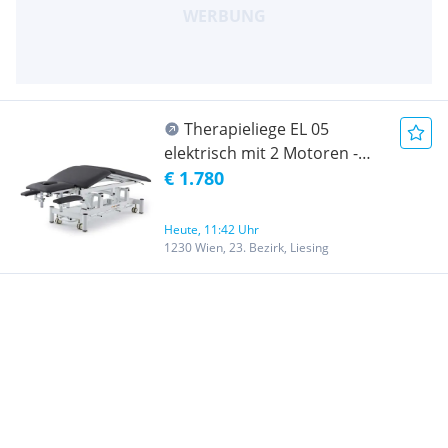
Therapieliege EL 05
elektrisch mit 2 Motoren -
Dachstellung, NEU mit
€ 1.780
Rechnung
Heute, 11:42 Uhr
1230 Wien, 23. Bezirk, Liesing