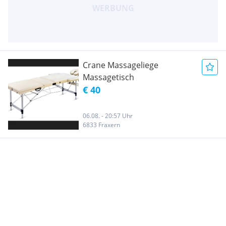
Crane Massageliege
Massagetisch
€ 40
06.08. - 20:57 Uhr
6833 Fraxern