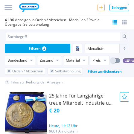
Einloggen
4.196 Anzeigen in Orden / Abzeichen - Medaillen / Pokale -
Übergabe: Selbstabholung
Filtern
2
Bundesland
Zustand
Material
Preis
Pa
Orden / Abzeichen
Selbstabholung
Filter zurücksetzen
Infos zur Reihung der Anzeigen
25 Jahre Für Langjährige
treue Mitarbeit Industrie und
Handelskammer für
€ 20
München und Oberbayer Set
Medaille; Nadel; Anstecker
Heute, 11:12 Uhr
Anstecknadel
9601 Arnoldstein