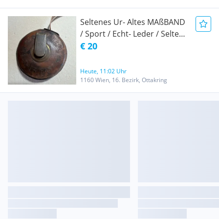
Seltenes Ur- Altes MAßBAND
/ Sport / Echt- Leder / Seltene
5 Meter Ausführung / um
€ 20
1900 hergestellt
Heute, 11:02 Uhr
1160 Wien, 16. Bezirk, Ottakring