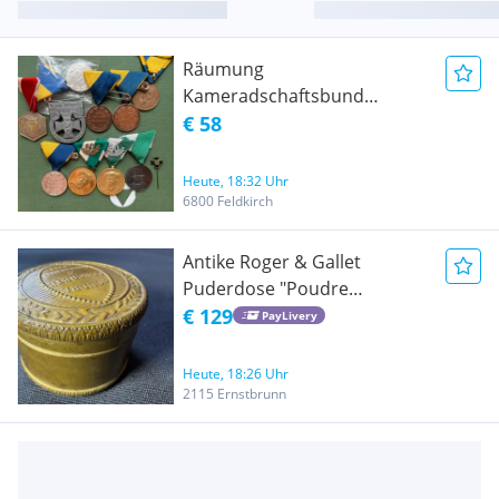
Räumung
Kameradschaftsbund
Schwarzes Kreuz Veteranen
€ 58
Heute, 18:32 Uhr
6800 Feldkirch
Antike Roger & Gallet
Puderdose "Poudre
Concrète" Paris - um 1900-
€ 129
PayLivery
1920
Heute, 18:26 Uhr
2115 Ernstbrunn