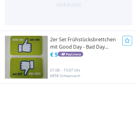
2er Set Frühstücksbrettchen
mit Good Day - Bad Day
Dekor, Größe: 23.5 x 14.5 cm,
€ 5
PayLivery
Classic
07.08. - 15:07 Uhr
6858 Schwarzach