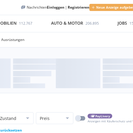
Nachrichten
Einloggen
|
Registrieren
Neue Anzeige aufgeb
OBILIEN
AUTO & MOTOR
JOBS
112.767
206.895
1
Ausrüstungen
PayLivery
Zustand
Preis
Anzeigen mit Käuferschutz und
 zurücksetzen