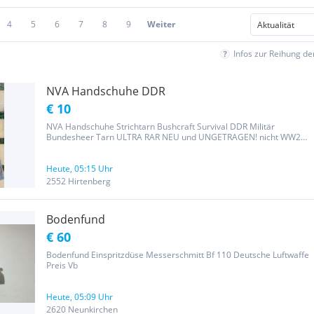
4
5
6
7
8
9
Weiter
Infos zur Reihung d
NVA Handschuhe DDR
€ 10
NVA Handschuhe Strichtarn Bushcraft Survival DDR Militär
Bundesheer Tarn ULTRA RAR NEU und UNGETRAGEN! nicht WW2
Wehrmacht ÖBH Original NVA Handschuhe, in den bekannten
Tarnfarben Strichtarn, in NEUEM und UNGETRAGENEN Zustand,
von 1987!!! Größe: NVA 1, 2...
Heute, 05:15 Uhr
2552 Hirtenberg
Bodenfund
€ 60
Bodenfund Einspritzdüse Messerschmitt Bf 110 Deutsche Luftwaffe
Preis Vb
Heute, 05:09 Uhr
2620 Neunkirchen