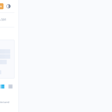
en
5.591
 Versand