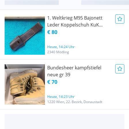
1. Weltkrieg M95 Bajonett
Leder Koppelschuh KuK
Monarchie Österreich-
€ 80
Ungarn
Heute, 14:24 Uhr
2340 Mödling
Bundesheer kampfstiefel
neue gr 39
€ 70
Heute, 14:23 Uhr
1220 Wien, 22. Bezirk, Donaustadt