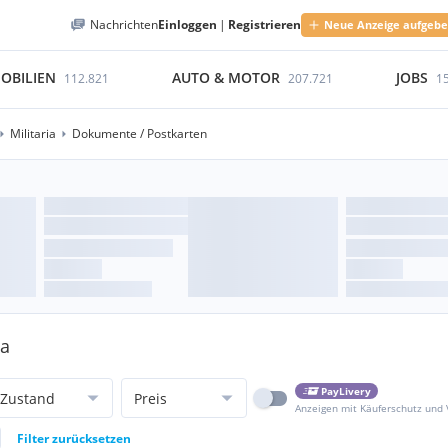
Nachrichten
Einloggen
|
Registrieren
Neue Anzeige aufgeb
OBILIEN
AUTO & MOTOR
JOBS
112.821
207.721
1
Militaria
Dokumente / Postkarten
ia
PayLivery
Zustand
Preis
Anzeigen mit Käuferschutz und
Filter zurücksetzen