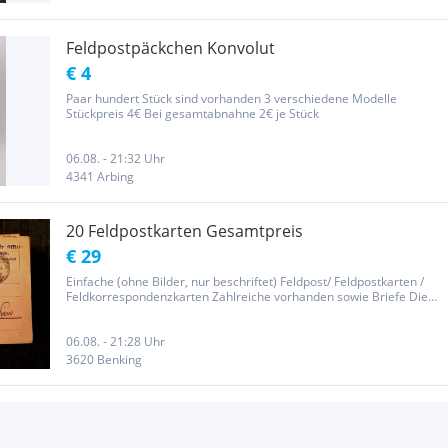
Feldpostpäckchen Konvolut
€ 4
Paar hundert Stück sind vorhanden 3 verschiedene Modelle
Stückpreis 4€ Bei gesamtabnahne 2€ je Stück
06.08. - 21:32 Uhr
4341 Arbing
20 Feldpostkarten Gesamtpreis
€ 29
Einfache (ohne Bilder, nur beschriftet) Feldpost/ Feldpostkarten /
Feldkorrespondenzkarten Zahlreiche vorhanden sowie Briefe Die
Karten sind gelaufen
06.08. - 21:28 Uhr
3620 Benking