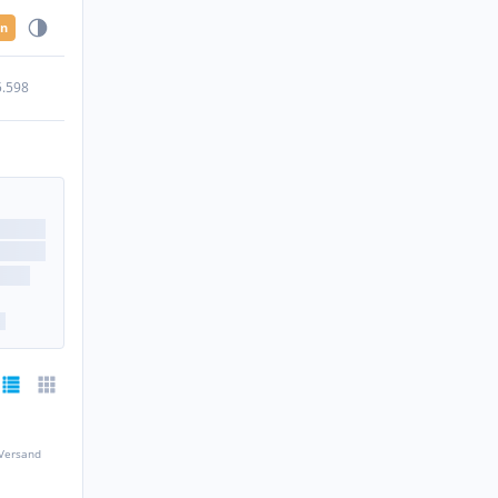
en
5.598
 Versand