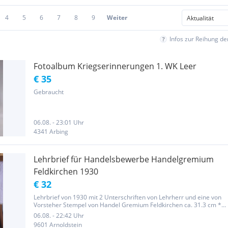
4
5
6
7
8
9
Weiter
Infos zur Reihung d
Fotoalbum Kriegserinnerungen 1. WK Leer
€ 35
Gebraucht
06.08. - 23:01 Uhr
4341 Arbing
Lehrbrief für Handelsbewerbe Handelgremium
Feldkirchen 1930
€ 32
Lehrbrief von 1930 mit 2 Unterschriften von Lehrherr und eine von
Vorsteher Stempel von Handel Gremium Feldkirchen ca. 31.3 cm *
ca. 42 cm groß Dieses Dokument ist gerollt Der Versand für
06.08. - 22:42 Uhr
innerhalb Österreich kostet 5 Euro Keine Garantie, Haftung,...
9601 Arnoldstein