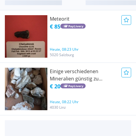
Meteorit
€ 85
PayLivery
Heute, 08:23 Uhr
5020 Salzburg
Einige verschiedenen
Mineralien günstig zu
verkaufen
€ 20
PayLivery
Heute, 08:22 Uhr
4030 Linz