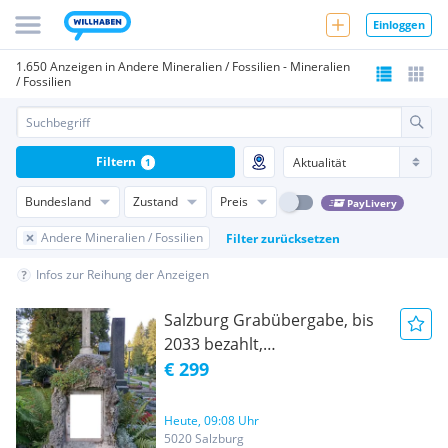
Einloggen
1.650 Anzeigen in Andere Mineralien / Fossilien - Mineralien
/ Fossilien
Filtern
1
Bundesland
Zustand
Preis
PayLivery
Andere Mineralien / Fossilien
Filter zurücksetzen
Infos zur Reihung der Anzeigen
Salzburg Grabübergabe, bis
2033 bezahlt,
Kommunalfriedhof, leicht zu
€ 299
überschreiben
Heute, 09:08 Uhr
5020 Salzburg