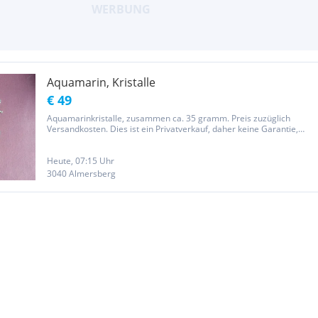
Aquamarin, Kristalle
€ 49
Aquamarinkristalle, zusammen ca. 35 gramm. Preis zuzüglich
Versandkosten. Dies ist ein Privatverkauf, daher keine Garantie,
Gewährleistung, Rücknahme, Umtausch, Haftung, etc. (dies wird
vom Käufer so akzeptiert). NEU FÜR 2026 !! Aufgrund einer
stetigen...
Heute, 07:15 Uhr
3040 Almersberg