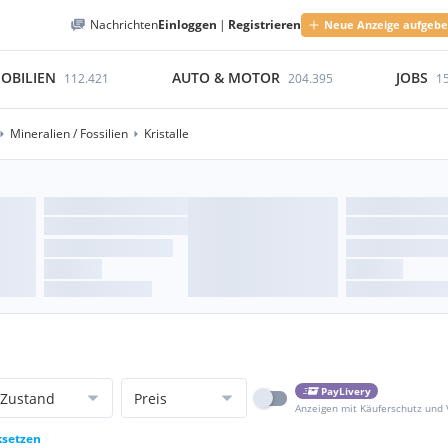
Nachrichten
Einloggen
|
Registrieren
Neue Anzeige aufgeb
OBILIEN
AUTO & MOTOR
JOBS
112.421
204.395
1
Mineralien / Fossilien
Kristalle
PayLivery
Zustand
Preis
Anzeigen mit Käuferschutz und
ksetzen