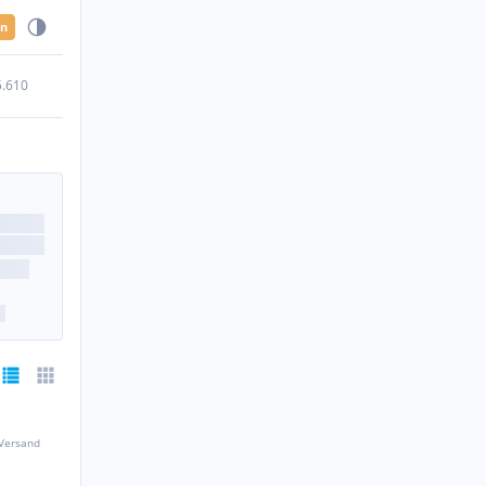
en
5.610
 Versand