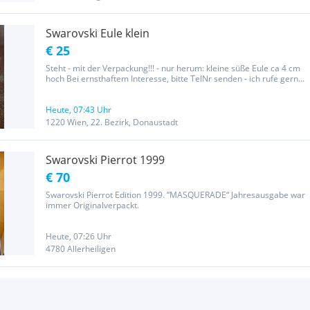
Swarovski Eule klein
€ 25
Steht - mit der Verpackung!!! - nur herum: kleine süße Eule ca 4 cm
hoch Bei ernsthaftem Interesse, bitte TelNr senden - ich rufe gerne
zurück! Anfragen ohne Namen (oder so Kreative wie „ich“ oder
„Privat“ oder nur die Anfangsbuchstaben)) werden NICHT...
Heute, 07:43 Uhr
1220 Wien, 22. Bezirk, Donaustadt
Swarovski Pierrot 1999
€ 70
Swarovski Pierrot Edition 1999. “MASQUERADE“ Jahresausgabe war
immer Originalverpackt.
Heute, 07:26 Uhr
4780 Allerheiligen