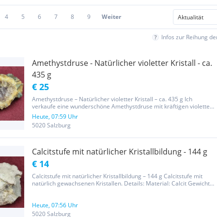
4
5
6
7
8
9
Weiter
Infos zur Reihung d
Amethystdruse - Natürlicher violetter Kristall - ca.
435 g
€ 25
Amethystdruse – Natürlicher violetter Kristall – ca. 435 g Ich
verkaufe eine wunderschöne Amethystdruse mit kräftigen violetten
Kristallen. Amethyst ist bekannt für seine faszinierende Farbgebung
Heute, 07:59 Uhr
und wird als Schmuckstein, Sammlerstück oder Dekoration...
5020 Salzburg
Calcitstufe mit natürlicher Kristallbildung - 144 g
€ 14
Calcitstufe mit natürlicher Kristallbildung – 144 g Calcitstufe mit
natürlich gewachsenen Kristallen. Details: Material: Calcit Gewicht:
144 g Kristallbildung: Natürliche, funkelnde Kristalle auf der
Oberseite Rückseite: Roh mit mineralischen...
Heute, 07:56 Uhr
5020 Salzburg