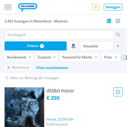
Einloggen
3.463 Anzeigen in Motorblock - Motoren
Filtern
1
Bundesland
Zustand
Passend für Marke
Preis
Motorblock
Filter zurücksetzen
Infos zur Reihung der Anzeigen
d50b0 motor
€ 250
Heute, 22:56 Uhr
5204 Haslach