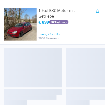
1.9tdi BKC Motor mit
Getriebe
€ 899
PayLivery
Heute, 22:25 Uhr
7000 Eisenstadt