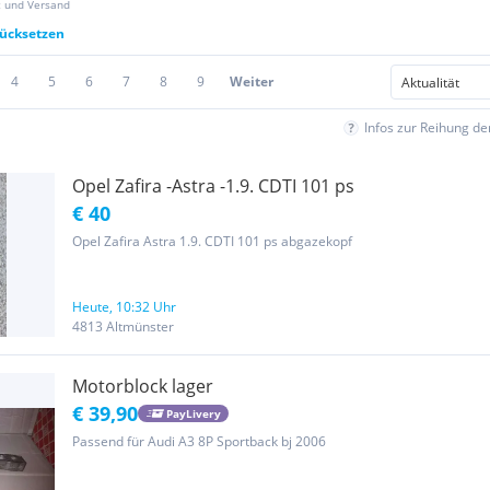
z und Versand
rücksetzen
4
5
6
7
8
9
Weiter
Infos zur Reihung d
Opel Zafira -Astra -1.9. CDTI 101 ps
€ 40
Opel Zafira Astra 1.9. CDTI 101 ps abgazekopf
Heute, 10:32 Uhr
4813 Altmünster
Motorblock lager
€ 39,90
PayLivery
Passend für Audi A3 8P Sportback bj 2006