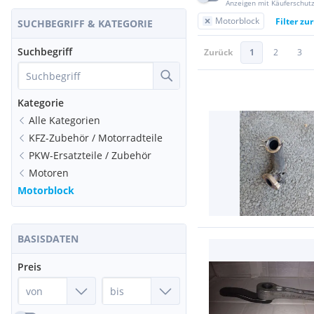
Anzeigen mit Käuferschut
Motorblock
Filter zu
SUCHBEGRIFF & KATEGORIE
Suchbegriff
Zurück
1
2
3
Kategorie
Alle Kategorien
KFZ-Zubehör / Motorradteile
PKW-Ersatzteile / Zubehör
Motoren
Motorblock
BASISDATEN
Preis