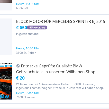
Heute, 10:13 Uhr
6306 Söll
BLOCK MOTOR FÜR MERCEDES SPRINTER BJ 2015
€ 650
PayLivery
in guten zustand
Heute, 10:04 Uhr
3100 St. Pölten
Entdecke Geprüfte Qualität: BMW
Gebrauchtteile in unserem Willhaben-Shop
€ 20
Willkommen bei Autoverwertung Holzer in 7400 Oberwart,
Ingenieur Thomas Wagner Straße 3! In unserem Willhaben-Shop
bieten wir eine sorgfältig geprüfte Auswahl an BMW
Heute, 09:46 Uhr
Gebrauchtteilen an, die deinen BMW auf das nächste Level bringen.
7400 Oberwart
Entdecke unser...