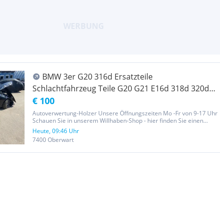
BMW 3er G20 316d Ersatzteile
Schlachtfahrzeug Teile G20 G21 E16d 318d 320d
Schlachter
€ 100
Autoverwertung-Holzer Unsere Öffnungszeiten Mo -Fr von 9-17 Uhr
Schauen Sie in unserem Willhaben-Shop - hier finden Sie einen
kleinen Auszug aus unserem Teilesortiment. Weitere Teile auf
Heute, 09:46 Uhr
Anfrage. Täglicher Teileversand Neues Schlachtfahrzeug : BMW
7400 Oberwart
316d...