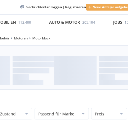
Nachrichten
Einloggen
|
Registrieren
Neue Anzeige aufgeb
OBILIEN
AUTO & MOTOR
JOBS
112.499
205.194
1
ubehör
Motoren
Motorblock
Zustand
Passend für Marke
Preis