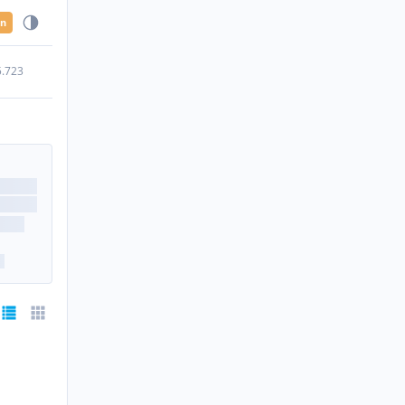
en
5.723