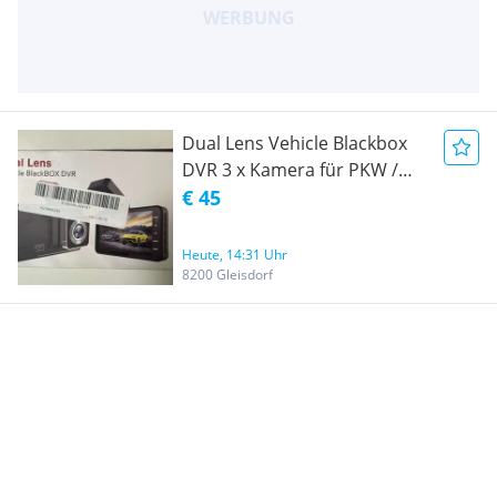
Dual Lens Vehicle Blackbox
DVR 3 x Kamera für PKW /
Camper / Van
€ 45
Heute, 14:31 Uhr
8200 Gleisdorf