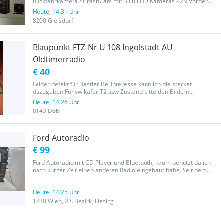
Rückfahrkamera / CrashCam mit 3 Full HD Kameras - 2 x Vorder
und 1 x Rückfahrkamera - sehr einfache Montage - 170 Grad
Heute, 14:31 Uhr
Weitwinkel - G-Sensor - Bewegungsmelder - Rückfahrmonitor mit
8200 Gleisdorf
Linien - Park...
Blaupunkt FTZ-Nr U 108 Ingolstadt AU
Oldtimerradio
€ 40
Leider defekt für Bastler Bei Interesse kann ich die stecker
dazugeben Für vw käfer T2 usw Zustand bitte den Bildern
entnehmen. Der Verkauf erfolgt unter Ausschluss jeglicher
Heute, 14:26 Uhr
Gewährleistung, Garantie und Rücknahme. Da es sich um einen
8143 Dobl
Privatverkauf...
Ford Autoradio
€ 99
Ford Autoradio mit CD Player und Bluetooth, kaum benutzt da ich
nach kurzer Zeit einen anderen Radio eingebaut habe. Seit dem
liegt er verpackt in der Schachtel. Verkauf ohne jeglicher Garantie
und Gewährleistung.
Heute, 14:25 Uhr
1230 Wien, 23. Bezirk, Liesing