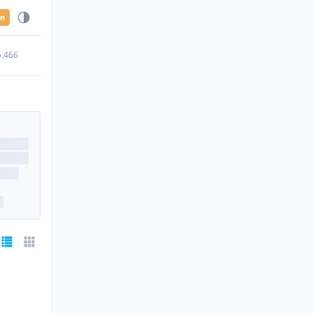
en
5.466