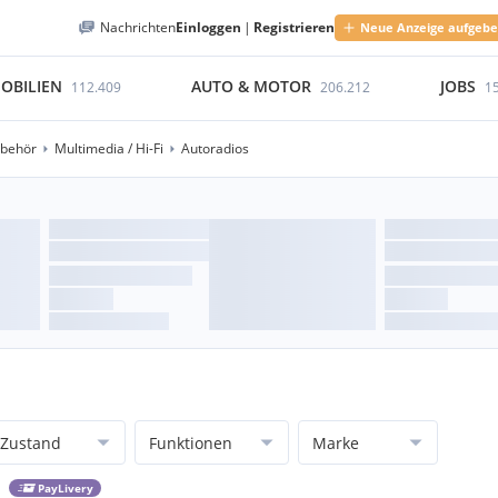
Nachrichten
Einloggen
|
Registrieren
Neue Anzeige aufgeb
OBILIEN
AUTO & MOTOR
JOBS
112.409
206.212
1
ubehör
Multimedia / Hi-Fi
Autoradios
Zustand
Funktionen
Marke
PayLivery