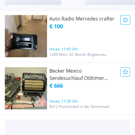
Auto Radio Mercedes crafter
€ 100
Heute, 11:45 Uhr
1200 Wien, 20. Bezirk, Brigittenau
Becker Mexico
Sendesuchlauf Oldtimer
Autoradio 50er Jahre mit
€ 666
Konsole und Lautsprecher
restauriert
Heute, 11:30 Uhr
8212 Pischelsdorf in der Steiermark