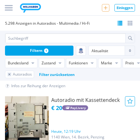
Einloggen
5.298 Anzeigen in Autoradios - Multimedia / Hi-Fi
Filtern
1
Bundesland
Zustand
Funktionen
Marke
Preis
Autoradios
Filter zurücksetzen
Infos zur Reihung der Anzeigen
Autoradio mit Kassettendeck
€ 20
PayLivery
Heute, 12:19 Uhr
1140 Wien, 14. Bezirk, Penzing