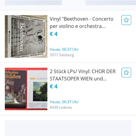
Vinyl "Beethoven - Concerto
per violino e orchestra
op.61"
€ 4
Heute, 06:37 Uhr
5071 Salzburg
2 Stück LPs/ Vinyl: CHOR DER
STAATSOPER WIEN und
ORCHESTER DER VOLKSOPER
€ 4
WIEN - "DIE SCHÖNSTEN
OPERNCHÖRE" und DIVERSE
Heute, 06:37 Uhr
INTERPRETEN -
8430 Leibnitz
"SONNTAGSKONZERT" - Das
Norddeutsche
Symphonieorchester, Großer