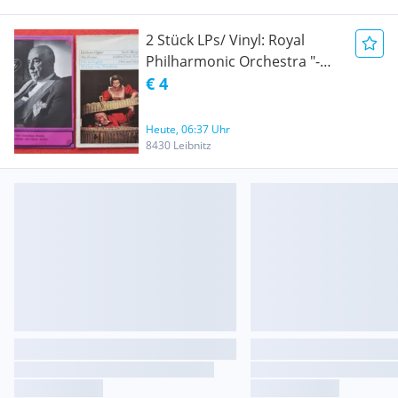
2 Stück LPs/ Vinyl: Royal
Philharmonic Orchestra "-
BERÜHMTE OUVERTÜREN
€ 4
VON G. ROSSINi, F.
MENDELSSOHN BARTHOLDY
Heute, 06:37 Uhr
und H. BERLIOZ" und Otto
8430 Leibnitz
NICOLAI - "DIE LUSTIGEN
WEIBER VON WINDSOR"/
ABVERKAUF/
PREISREDUKTION um 25 %!