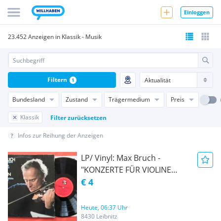
Einloggen
23.452 Anzeigen in Klassik - Musik
Filtern
1
Bundesland
Zustand
Trägermedium
Preis
Klassik
Filter zurücksetzen
Infos zur Reihung der Anzeigen
LP/ Vinyl: Max Bruch -
"KONZERTE FÜR VIOLINE
UND ORCHESTER", Yehudi
€ 4
Menuhin, Violine/
ABVERKAUF/
Heute, 06:37 Uhr
PREISREDUKTION um 25 %!
8430 Leibnitz