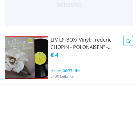
Staatsopernchor, .../
ABVERKAUF/
PREISREDUKTION um 25 %!
LP/ LP-BOX/ Vinyl: Frederic
CHOPIN - POLONAISEN" -
Klavier: Shura CHERKASSKY/
€ 4
ABVERKAUF/
PREISREDUKTION um 25 %!
Heute, 06:37 Uhr
8430 Leibnitz