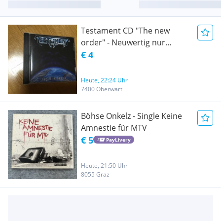
Testament CD "The new
order" - Neuwertig nur
einmal angehört!
€ 4
Heute, 22:24 Uhr
7400 Oberwart
Böhse Onkelz - Single Keine
Amnestie für MTV
€ 5
PayLivery
Heute, 21:50 Uhr
8055 Graz