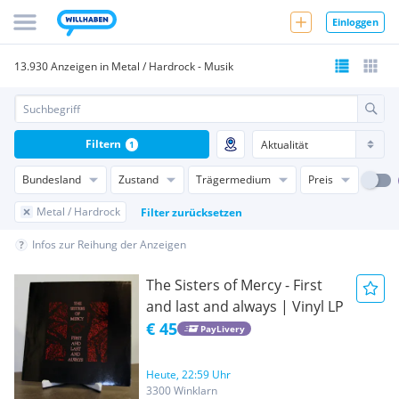
Einloggen
13.930 Anzeigen in Metal / Hardrock - Musik
Filtern
1
Bundesland
Zustand
Trägermedium
Preis
Metal / Hardrock
Filter zurücksetzen
Infos zur Reihung der Anzeigen
The Sisters of Mercy - First
and last and always | Vinyl LP
€ 45
PayLivery
Heute, 22:59 Uhr
3300 Winklarn