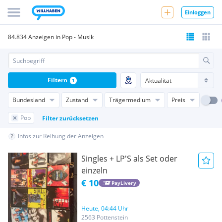
Einloggen
84.834 Anzeigen in Pop - Musik
Filtern
1
Bundesland
Zustand
Trägermedium
Preis
Pop
Filter zurücksetzen
Infos zur Reihung der Anzeigen
Singles + LP'S als Set oder
einzeln
€ 10
PayLivery
Heute, 04:44 Uhr
2563 Pottenstein