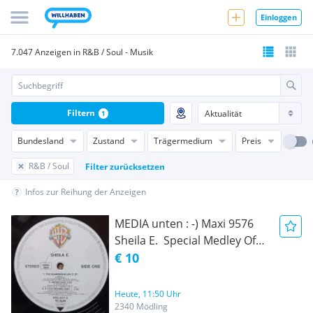
Einloggen
7.047 Anzeigen in R&B / Soul - Musik
Filtern
1
Bundesland
Zustand
Trägermedium
Preis
R&B / Soul
Filter zurücksetzen
Infos zur Reihung der Anzeigen
MEDIA unten : -) Maxi 9576
Sheila E.  Special Medley Of
The Glamorous Life / Sister
€ 10
Fate / A Love Bizarre 1985
Minneapolis Sound, Funk /
Heute, 11:50 Uhr
Soul Warner Bros. Records 
2340 Mödling