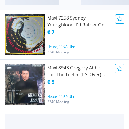
Maxi 7258 Sydney
Youngblood  I'd Rather Go
Blind 1990 Rhythm & Blues,
€ 7
Downtempo Virgin  613 122
Media Condition: Zu mindest
Heute, 11:43 Uhr
VG+ (Very Good+) wenn nicht
2340 Mödling
BESSER, minimale Hairlines
Maxi 8943 Gregory Abbott  I
Got The Feelin' (It's Over)
1987 Funk / Soul, Soul CBS 
€ 5
CBS 650394 6 Media
Condition: Zu mindest VG+
Heute, 11:39 Uhr
(Very Good+) wenn nicht
2340 Mödling
Near Mint (NM oder M-)
Hairlines