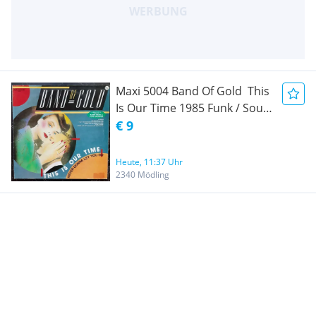
Maxi 5004 Band Of Gold  This
Is Our Time 1985 Funk / Soul,
Disco ZYX Records  ZYX 5310
€ 9
Media Condition: Zu mindest
VG+ (Very Good+) wenn nicht
Heute, 11:37 Uhr
Near Mint (NM oder M-)
2340 Mödling
Guter Mix von Barry White
Hits : -) Also ein Medley halt