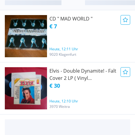
CD " MAD WORLD "
€ 7
Heute, 12:11 Uhr
9020 Klagenfurt
Elvis - Double Dynamite! - Falt
Cover 2 LP ( Vinyl
Schallplatten )
€ 30
Heute, 12:10 Uhr
3970 Weitra