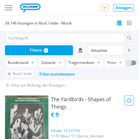
Einloggen
39.146 Anzeigen in Rock / Indie - Musik
Filtern
1
Bundesland
Zustand
Trägermedium
Preis
Rock / Indie
Filter zurücksetzen
Infos zur Reihung der Anzeigen
The Yardbirds - Shapes of
Things
€ 9
Heute, 12:12 Uhr
1170 Wien, 17. Bezirk, Hernals