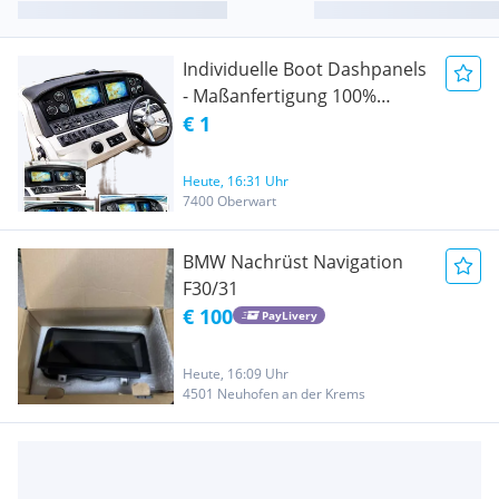
Individuelle Boot Dashpanels
- Maßanfertigung 100%
Custom
€ 1
Heute, 16:31 Uhr
7400 Oberwart
BMW Nachrüst Navigation
F30/31
€ 100
PayLivery
Heute, 16:09 Uhr
4501 Neuhofen an der Krems