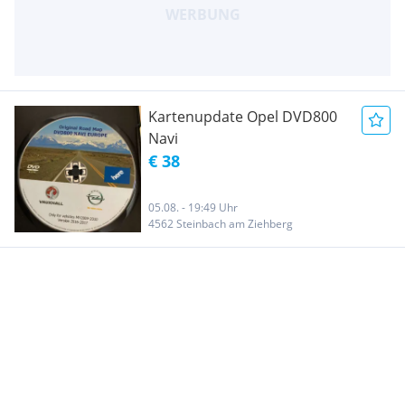
Kartenupdate Opel DVD800
Navi
€ 38
05.08. - 19:49 Uhr
4562 Steinbach am Ziehberg