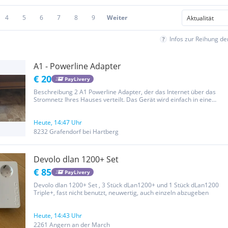
4
5
6
7
8
9
Weiter
Infos zur Reihung d
A1 - Powerline Adapter
€ 20
PayLivery
Beschreibung 2 A1 Powerline Adapter, der das Internet über das
Stromnetz Ihres Hauses verteilt. Das Gerät wird einfach in eine
Steckdose gesteckt und per LAN-Kabel mit dem Router oder
Endgerät verbunden. Es handelt sich um eine alternative Lösung
zu...
Heute, 14:47 Uhr
8232 Grafendorf bei Hartberg
Devolo dlan 1200+ Set
€ 85
PayLivery
Devolo dlan 1200+ Set , 3 Stück dLan1200+ und 1 Stück dLan1200
Triple+, fast nicht benutzt, neuwertig, auch einzeln abzugeben
Heute, 14:43 Uhr
2261 Angern an der March