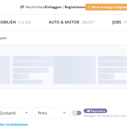
Nachrichten
Einloggen
|
Registrieren
Neue Anzeige aufgeb
OBILIEN
AUTO & MOTOR
JOBS
112.542
206.017
1
apter
PayLivery
Zustand
Preis
Anzeigen mit Käuferschutz und
lter zurücksetzen