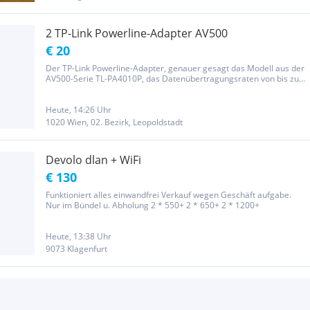
2 TP-Link Powerline-Adapter AV500
€ 20
Der TP-Link Powerline-Adapter, genauer gesagt das Modell aus der
AV500-Serie TL-PA4010P, das Datenübertragungsraten von bis zu
500 Mbit/s unterstützt. Funktion und Einsatzgebiet • Powerline-
Adapter nutzen die bestehenden Stromleitungen im Haus, um ein...
Heute, 14:26 Uhr
1020 Wien, 02. Bezirk, Leopoldstadt
Devolo dlan + WiFi
€ 130
Funktioniert alles einwandfrei Verkauf wegen Geschäft aufgabe.
Nur im Bündel u. Abholung 2 * 550+ 2 * 650+ 2 * 1200+
Heute, 13:38 Uhr
9073 Klagenfurt