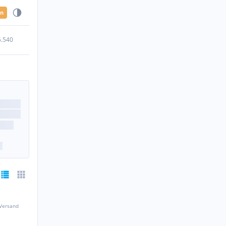
en
5.540
 Versand