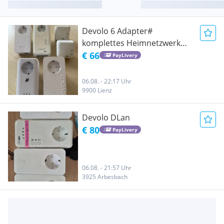
Devolo 6 Adapter#
komplettes Heimnetzwerk
dlan Wifi
€ 66
PayLivery
06.08. - 22:17 Uhr
9900 Lienz
Devolo DLan
€ 80
PayLivery
06.08. - 21:57 Uhr
3925 Arbesbach