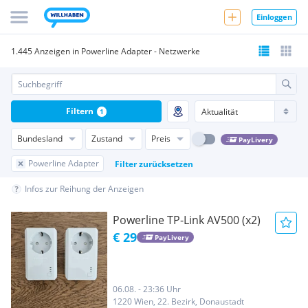
Einloggen
1.445 Anzeigen in Powerline Adapter - Netzwerke
Filtern
1
Bundesland
Zustand
Preis
PayLivery
Powerline Adapter
Filter zurücksetzen
Infos zur Reihung der Anzeigen
Powerline TP-Link AV500 (x2)
€ 29
PayLivery
06.08. - 23:36 Uhr
1220 Wien, 22. Bezirk, Donaustadt