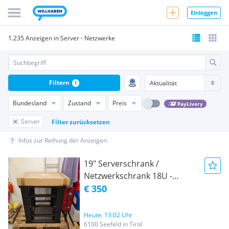
Einloggen
1.235 Anzeigen in Server - Netzwerke
Filtern
1
Bundesland
Zustand
Preis
PayLivery
Server
Filter zurücksetzen
Infos zur Reihung der Anzeigen
19" Serverschrank /
Netzwerkschrank 18U -
unbenutzt
€ 350
Heute, 13:02 Uhr
6100 Seefeld in Tirol