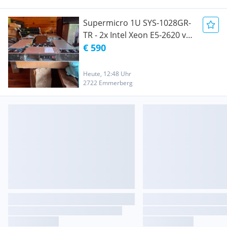
Supermicro 1U SYS-1028GR-
TR - 2x Intel Xeon E5-2620 v4
(16 Cores / 32 Threads),
€ 590
Working Barebone (No RAM /
No ssd / No GPUs)
Heute, 12:48 Uhr
2722 Emmerberg