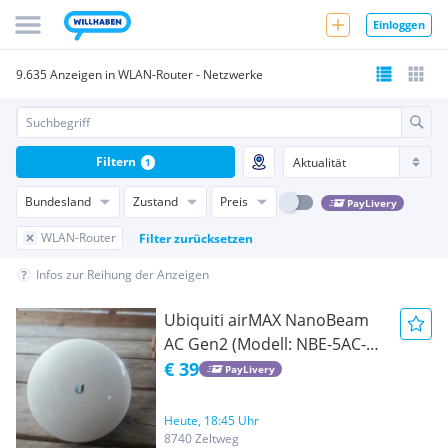
Einloggen
9.635 Anzeigen in WLAN-Router - Netzwerke
Filtern
1
Bundesland
Zustand
Preis
PayLivery
WLAN-Router
Filter zurücksetzen
Infos zur Reihung der Anzeigen
Ubiquiti airMAX NanoBeam
AC Gen2 (Modell: NBE-5AC-
Gen2)
€ 39
PayLivery
Heute, 18:45 Uhr
8740 Zeltweg