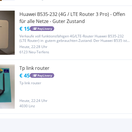
Huawei B535-232 (4G / LTE Router 3 Pro) - Offen
für alle Netze - Guter Zustand
€ 15
PayLivery
Verkaufe voll funktionsfähigen 4G/LTE-Router Huawei B535-232
(LTE Router) in gutem gebrauchten Zustand. Der Huawei B535 ist
einer der zuverlässigsten LTE-Router für Zuhause, das Home Office
Heute, 22:28 Uhr
oder das Ferienhaus. Einfach SIM-Karte einlegen, anstecken und...
6123 Neu-Terfens
Tp link router
€ 45
PayLivery
Tp link router
Heute, 22:24 Uhr
4030 Linz