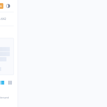
en
5.642
 Versand