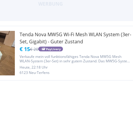
Tenda Nova MW5G Wi-Fi Mesh WLAN System (3er-
Set, Gigabit) - Guter Zustand
€ 15
€ 20
PayLivery
Verkaufe mein voll funktionsfähiges Tenda Nova MW5G Mesh
WLAN-System (3er-Set) in sehr gutem Zustand. Das MW5G-System
ist die leistungsstarke Version der Nova-Reihe: Alle drei Mesh-
Heute, 22:18 Uhr
Würfel sind mit echten Gigabit-Ethernet-Ports ausgestattet – perfekt
6123 Neu-Terfens
für...