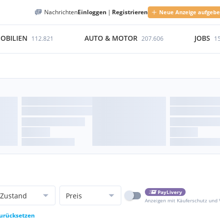
Nachrichten
Einloggen
|
Registrieren
Neue Anzeige aufgeb
OBILIEN
AUTO & MOTOR
JOBS
112.821
207.606
1
PayLivery
Zustand
Preis
Anzeigen mit Käuferschutz und
zurücksetzen