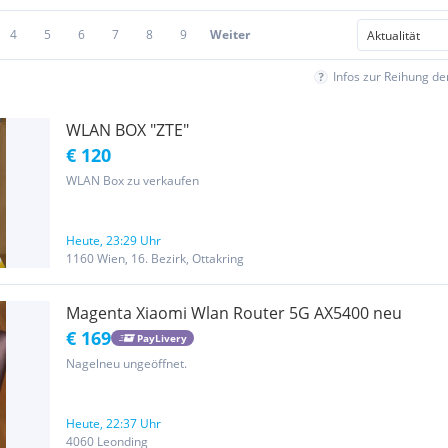
4
5
6
7
8
9
Weiter
Infos zur Reihung d
WLAN BOX "ZTE"
€ 120
WLAN Box zu verkaufen
Heute, 23:29 Uhr
1160 Wien, 16. Bezirk, Ottakring
Magenta Xiaomi Wlan Router 5G AX5400 neu
€ 169
PayLivery
Nagelneu ungeöffnet.
Heute, 22:37 Uhr
4060 Leonding