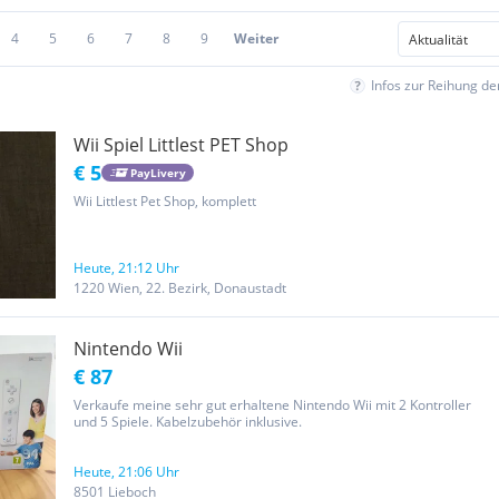
4
5
6
7
8
9
Weiter
Infos zur Reihung d
Wii Spiel Littlest PET Shop
€ 5
PayLivery
Wii Littlest Pet Shop, komplett
Heute, 21:12 Uhr
1220 Wien, 22. Bezirk, Donaustadt
Nintendo Wii
€ 87
Verkaufe meine sehr gut erhaltene Nintendo Wii mit 2 Kontroller
und 5 Spiele. Kabelzubehör inklusive.
Heute, 21:06 Uhr
8501 Lieboch