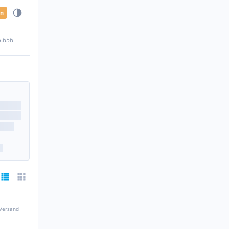
en
5.656
 Versand