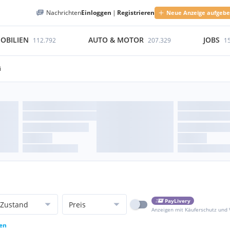
Nachrichten
Einloggen
|
Registrieren
Neue Anzeige aufgeb
OBILIEN
AUTO & MOTOR
JOBS
112.792
207.329
1
i
PayLivery
Zustand
Preis
Anzeigen mit Käuferschutz und
zen