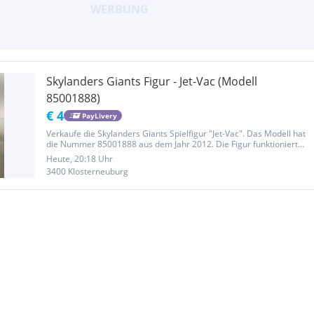
Skylanders Giants Figur - Jet-Vac (Modell
85001888)
€ 4
PayLivery
Verkaufe die Skylanders Giants Spielfigur "Jet-Vac". Das Modell hat
die Nummer 85001888 aus dem Jahr 2012. Die Figur funktioniert
einwandfrei mit allen gängigen Konsolen (Wii, Wii U, PS3, PS4, Xbox
Heute, 20:18 Uhr
360, Xbox One). Guter, gebrauchter Zustand wie auf den...
3400 Klosterneuburg