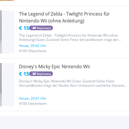
The Legend of Zelda - Twilight Princess für
Nintendo Wii (ohne Anleitung)
€ 15
PayLivery
The Legend of Zelda - Twilight Princess für Nintendo Wii (ohne
Anleitung) Guter Zustand Siehe Fotos Versandkosten trägt der
Käufer Kein Umtausch und keine Garantie weil Privatverkauf Siehe
Heute, 20:42 Uhr
auch meine anderen Anzeigen Anfragen mit unverschämten...
4100 Ottensheim
Disney's Micky Epic Nintendo Wii
€ 15
PayLivery
Disney's Micky Epic Nintendo Wii Guter Zustand Siehe Fotos
Versandkosten trägt der Käufer Kein Umtausch und keine Garantie
weil Privatverkauf Siehe auch meine anderen Anzeigen Anfragen
mit unverschämten Preisvorschlägen werden ignoriert
Heute, 20:41 Uhr
4100 Ottensheim