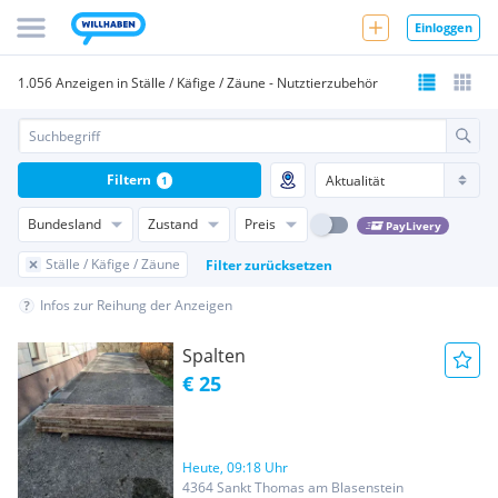
Einloggen
1.056 Anzeigen in Ställe / Käfige / Zäune - Nutztierzubehör
Filtern
1
Bundesland
Zustand
Preis
PayLivery
Ställe / Käfige / Zäune
Filter zurücksetzen
Infos zur Reihung der Anzeigen
Spalten
€ 25
Heute, 09:18 Uhr
4364 Sankt Thomas am Blasenstein