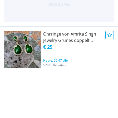
Ohrringe von Amrita Singh
Jewelry Grünes doppelt
birnenförmiges
€ 25
österreichisches Kristall
Heute, 09:47 Uhr
52440 Kroatien