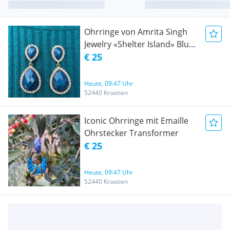
Ohrringe von Amrita Singh
Jewelry «Shelter Island» Blue
Drop Ohrringe
€ 25
Heute, 09:47 Uhr
52440 Kroatien
Iconic Ohrringe mit Emaille
Ohrstecker Transformer
€ 25
Heute, 09:47 Uhr
52440 Kroatien