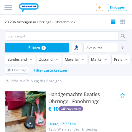
Einloggen
23.236 Anzeigen in Ohrringe - Ohrschmuck
Filtern
1
Bundesland
Zustand
Material
Marke
Preis
Ohrringe
Filter zurücksetzen
Infos zur Reihung der Anzeigen
Handgemachte Beatles
Ohrringe - Fanohrringe
€ 10
PayLivery
Heute, 17:22 Uhr
1230 Wien, 23. Bezirk, Liesing