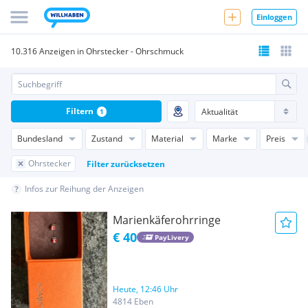
Einloggen
10.316 Anzeigen in Ohrstecker - Ohrschmuck
Filtern
1
Bundesland
Zustand
Material
Marke
Preis
Ohrstecker
Filter zurücksetzen
Infos zur Reihung der Anzeigen
Marienkäferohrringe
€ 40
PayLivery
Heute, 12:46 Uhr
4814 Eben