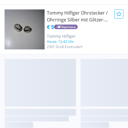
Tommy Hilfiger Ohrstecker /
Ohrringe Silber mit Glitzer-
Steinen & Logo
€ 5
PayLivery
Tommy Hilfiger
Heute, 12:42 Uhr
2301 Groß-Enzersdorf