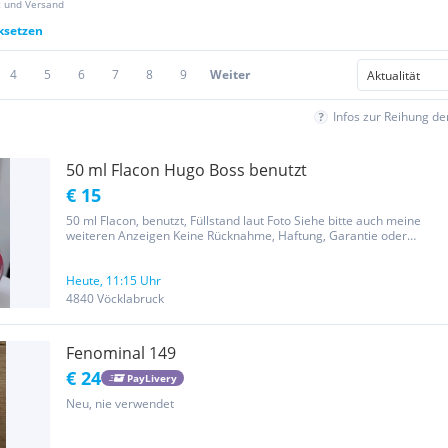
z und Versand
cksetzen
4
5
6
7
8
9
Weiter
Infos zur Reihung d
50 ml Flacon Hugo Boss benutzt
€ 15
50 ml Flacon, benutzt, Füllstand laut Foto Siehe bitte auch meine
weiteren Anzeigen Keine Rücknahme, Haftung, Garantie oder
Gewährleistung da Privatverkauf
Heute, 11:15 Uhr
4840 Vöcklabruck
Fenominal 149
€ 24
PayLivery
Neu, nie verwendet