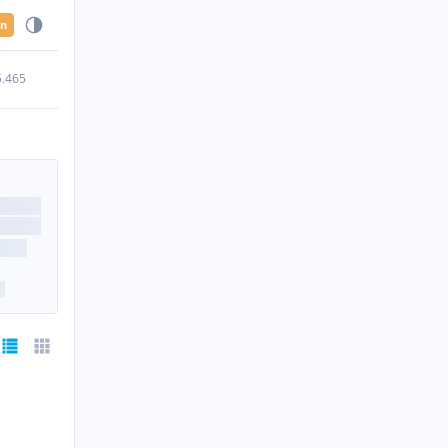
en
5.465