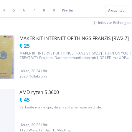
4
5
6
7
8
9
Weiter
Infos zur Reihung d
MAKER KIT INTERNET OF THINGS FRANZIS [RW2.7]
€ 25
MAKER KIT INTERNET OF THINGS FRANZIS [RW2.7] . TURN ON YOUR
CREATIVITY Projekte: Datenkommunikation mit UDP LED mit UDP
schalten Netzwerkschalter Analoger Sensor Netzwerk-Pager
Internetuhr Mediacenter-Steuerung Webserver RGB-LED über TCP
steuern...
Heute, 20:24 Uhr
2020 Hollabrunn
AMD ryzen 5 3600
€ 45
Verkaufe meine cpu, da ich auf eine neue wechsle.
Heute, 20:22 Uhr
1120 Wien, 12. Bezirk, Meidling