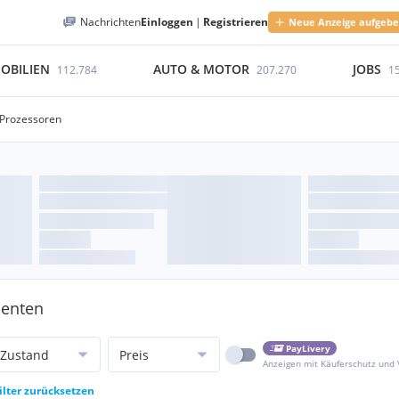
Nachrichten
Einloggen
|
Registrieren
Neue Anzeige aufgeb
OBILIEN
AUTO & MOTOR
JOBS
112.784
207.270
1
 Prozessoren
nenten
PayLivery
Zustand
Preis
Anzeigen mit Käuferschutz und
ilter zurücksetzen