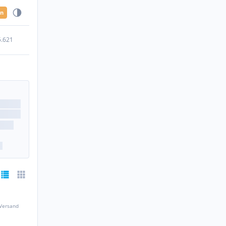
en
5.621
 Versand