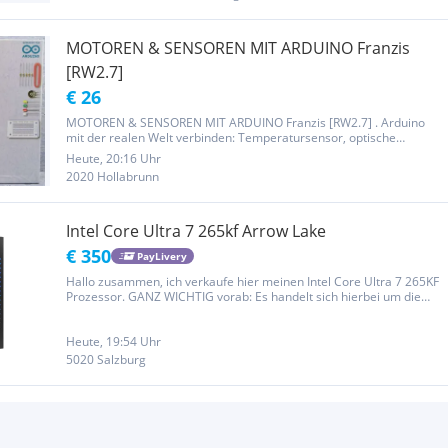
MOTOREN & SENSOREN MIT ARDUINO Franzis
[RW2.7]
€ 26
MOTOREN & SENSOREN MIT ARDUINO Franzis [RW2.7] . Arduino
mit der realen Welt verbinden: Temperatursensor, optische
Sensoren, mechanische Sensoren, Magnetsensoren UND
Heute, 20:16 Uhr
Servomotoren in mehr als 20 Praxisprojekten im Einsatz., Franzis
2020 Hollabrunn
Maker Kit . Aufzüge,...
Intel Core Ultra 7 265kf Arrow Lake
€ 350
PayLivery
Hallo zusammen, ich verkaufe hier meinen Intel Core Ultra 7 265KF
Prozessor. GANZ WICHTIG vorab: Es handelt sich hierbei um die
brandneue Arrow Lake Architektur für den aktuellen Sockel LGA
1851 ! Ein paar technische Details zur CPU: Modell: Intel Core...
Heute, 19:54 Uhr
5020 Salzburg