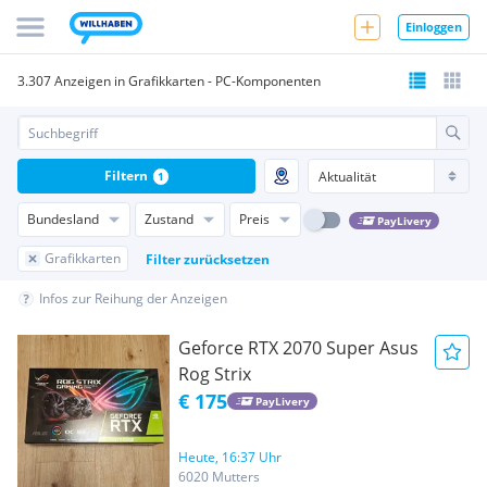
Einloggen
3.307 Anzeigen in Grafikkarten - PC-Komponenten
Filtern
1
Bundesland
Zustand
Preis
PayLivery
Grafikkarten
Filter zurücksetzen
Infos zur Reihung der Anzeigen
Geforce RTX 2070 Super Asus
Rog Strix
€ 175
PayLivery
Heute, 16:37 Uhr
6020 Mutters