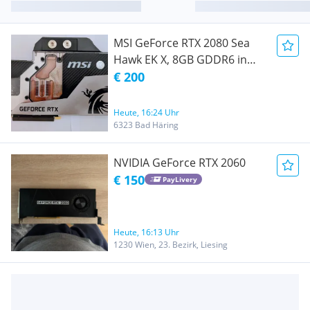
MSI GeForce RTX 2080 Sea
Hawk EK X, 8GB GDDR6 in
OVP
€ 200
Heute, 16:24 Uhr
6323 Bad Häring
NVIDIA GeForce RTX 2060
€ 150
PayLivery
Heute, 16:13 Uhr
1230 Wien, 23. Bezirk, Liesing