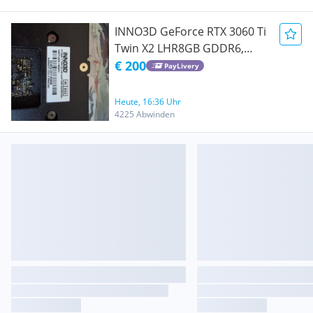
INNO3D GeForce RTX 3060 Ti
Twin X2 LHR8GB GDDR6,
HDMI, 3x DP
€ 200
PayLivery
Heute, 16:36 Uhr
4225 Abwinden