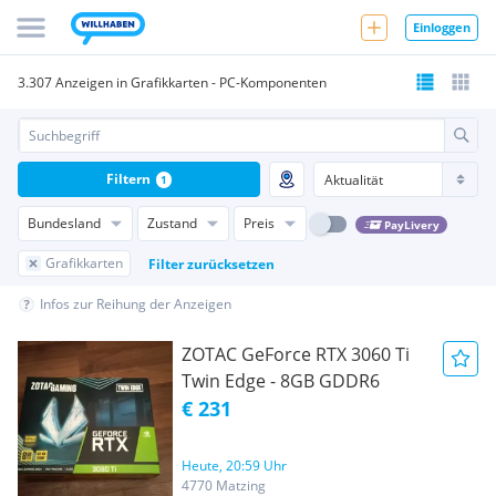
Einloggen
3.307 Anzeigen in Grafikkarten - PC-Komponenten
Filtern
1
Bundesland
Zustand
Preis
PayLivery
Grafikkarten
Filter zurücksetzen
Infos zur Reihung der Anzeigen
ZOTAC GeForce RTX 3060 Ti
Twin Edge - 8GB GDDR6
€ 231
Heute, 20:59 Uhr
4770 Matzing