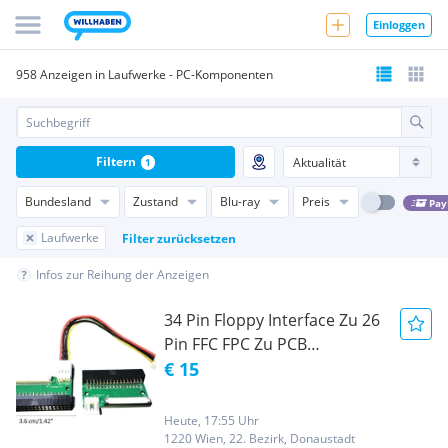
Einloggen
958 Anzeigen in Laufwerke - PC-Komponenten
Filtern
1
Bundesland
Zustand
Blu-ray
Preis
Pay
Laufwerke
Filter zurücksetzen
Infos zur Reihung der Anzeigen
34 Pin Floppy Interface Zu 26
Pin FFC FPC Zu PCB
Konverter Board Adapter 34
€ 15
Pin Zu 26Pin Stromkabel
Adapter Konverter Floppy
Heute, 17:55 Uhr
Drive Cable Adapter
1220 Wien, 22. Bezirk, Donaustadt