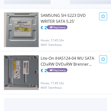
SAMSUNG SH-S223 DVD
WRITER SATA 5.25'
€ 2
PayLivery
Heute, 17:45 Uhr
4641 Steinhaus
Lite-On iHAS124-04 WU SATA
CD±RW DVD±RW Brenner
Laufwerk
€ 2
PayLivery
Heute, 17:45 Uhr
4641 Steinhaus