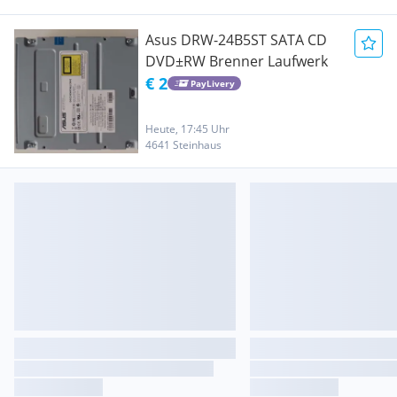
Asus DRW-24B5ST SATA CD
DVD±RW Brenner Laufwerk
€ 2
PayLivery
Heute, 17:45 Uhr
4641 Steinhaus