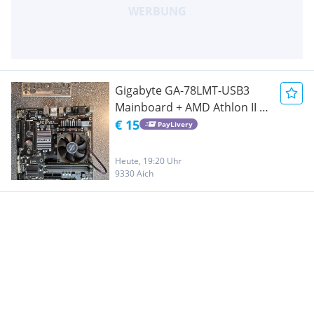
Gigabyte GA-78LMT-USB3
Mainboard + AMD Athlon II +
8 GB DDR3 RAM
€ 15
PayLivery
Heute, 19:20 Uhr
9330 Aich