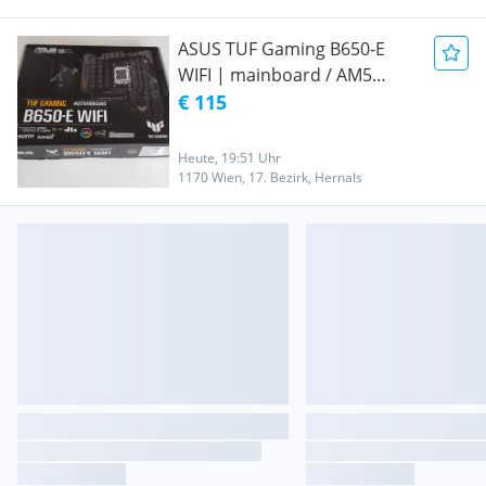
ASUS TUF Gaming B650-E
WIFI | mainboard / AM5
sockel | Motherboard /
€ 115
DDR5
Heute, 19:51 Uhr
1170 Wien, 17. Bezirk, Hernals