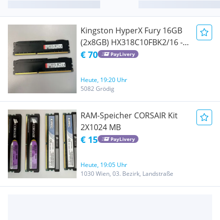
Kingston HyperX Fury 16GB
(2x8GB) HX318C10FBK2/16 -
DDR3
€ 70
PayLivery
Heute, 19:20 Uhr
5082 Grödig
RAM-Speicher CORSAIR Kit
2X1024 MB
€ 15
PayLivery
Heute, 19:05 Uhr
1030 Wien, 03. Bezirk, Landstraße