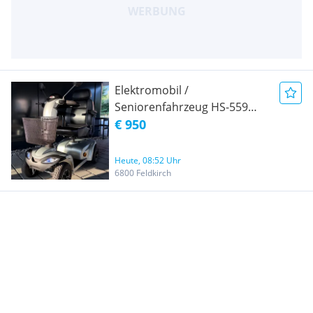
Elektromobil /
Seniorenfahrzeug HS-559
Geländegängig Neupreis EUR
€ 950
1995.00
Heute, 08:52 Uhr
6800 Feldkirch