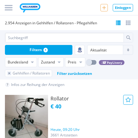
Einloggen
2.954 Anzeigen in Gehhilfen / Rollatoren - Pflegehilfen
Filtern
1
Bundesland
Zustand
Preis
PayLivery
Gehhilfen / Rollatoren
Filter zurücksetzen
Infos zur Reihung der Anzeigen
Rollator
€ 40
Heute, 09:20 Uhr
3661 Artstetten