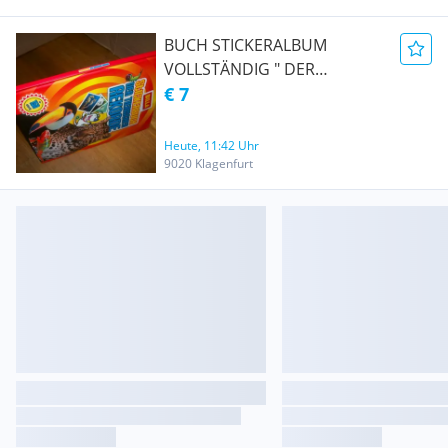
BUCH STICKERALBUM
VOLLSTÄNDIG " DER
TIERISCHEN REKORDE "
€ 7
STICKERBUCH KOMPLETT
Heute, 11:42 Uhr
9020 Klagenfurt