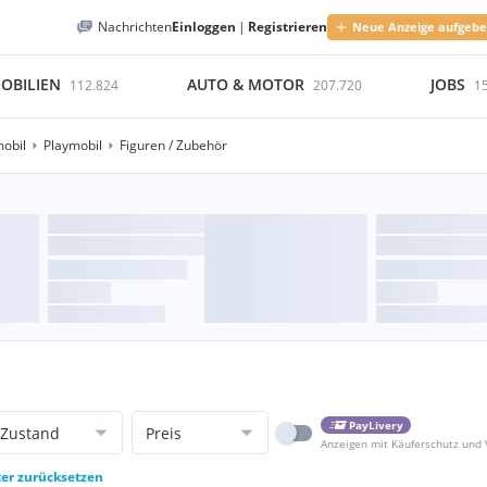
Nachrichten
Einloggen
|
Registrieren
Neue Anzeige aufgeb
OBILIEN
AUTO & MOTOR
JOBS
112.824
207.720
1
obil
Playmobil
Figuren / Zubehör
PayLivery
Zustand
Preis
Anzeigen mit Käuferschutz und
ter zurücksetzen