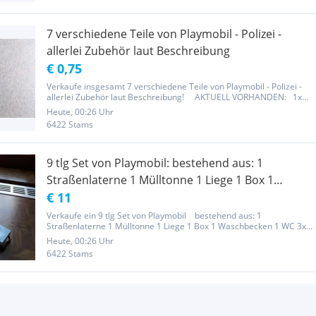
7 verschiedene Teile von Playmobil - Polizei -
allerlei Zubehör laut Beschreibung
€ 0,75
Verkaufe insgesamt 7 verschiedene Teile von Playmobil - Polizei -
allerlei Zubehör laut Beschreibung! AKTUELL VORHANDEN: 1x
Fahndungsbild Dieb 2x Ersatzhände für Playmobilmännchen 1x
Heute, 00:26 Uhr
Schlagstock 2x Schutzschilder Polizei 1x Lautsprecher PREIS...
6422 Stams
9 tlg Set von Playmobil: bestehend aus: 1
Straßenlaterne 1 Mülltonne 1 Liege 1 Box 1
Waschbecken 1 WC 3x Zahnputzsachen
€ 11
Verkaufe ein 9 tlg Set von Playmobil bestehend aus: 1
Straßenlaterne 1 Mülltonne 1 Liege 1 Box 1 Waschbecken 1 WC 3x
Zahnputzsachen Nur als Set zum Preis von Euro 11,- zu
Heute, 00:26 Uhr
verkaufen!!! Postversand sehr gerne möglich - zuzüglich Porto!
6422 Stams
...