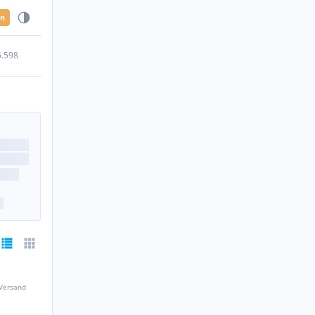
en
5.598
 Versand