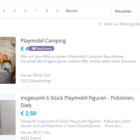
4
5
6
7
8
9
Weiter
Infos zur Reihung d
Playmobil Camping
€ 4
PayLivery
Wie auf dem Bild zu sehen. Playmobil Campsite Rauchfreier
Haushalt Bei Fragen gerne melden Wie immer alles ohne Garantie
Heute, 00:32 Uhr
5222 Munderfing
insgesamt 6 Stück Playmobil Figuren - Polizisten,
Dieb
€ 2,50
Verkaufe insgesamt 6 Stück Playmobil Figuren - Polizisten, Dieb
davon: 4 Stück Polizisten 2 Stück Dieb/Ganove Preis pro
Männchen/pro Figur: Euro 2,50 !!! Postversand sehr gerne
Heute, 00:27 Uhr
möglich - zuzüglich Porto! Bitte beachten sie auch meine...
6422 Stams