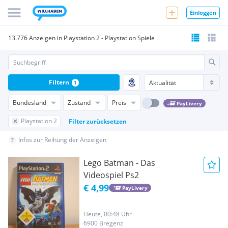
Einloggen
13.776 Anzeigen in Playstation 2 - Playstation Spiele
Filtern
1
Bundesland
Zustand
Preis
PayLivery
Playstation 2
Filter zurücksetzen
Infos zur Reihung der Anzeigen
Lego Batman - Das
Videospiel Ps2
€ 4,99
PayLivery
Heute, 00:48 Uhr
6900 Bregenz