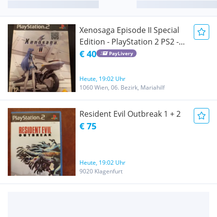
Xenosaga Episode II Special
Edition - PlayStation 2 PS2 -
RPG - Limited Edition
€ 40
PayLivery
Heute, 19:02 Uhr
1060 Wien, 06. Bezirk, Mariahilf
Resident Evil Outbreak 1 + 2
€ 75
Heute, 19:02 Uhr
9020 Klagenfurt