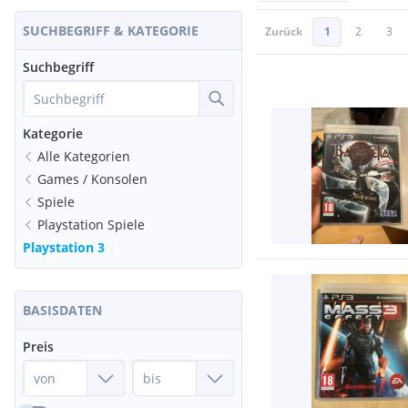
SUCHBEGRIFF & KATEGORIE
Zurück
1
2
3
Suchbegriff
Kategorie
Alle Kategorien
Games / Konsolen
Spiele
Playstation Spiele
Playstation 3
BASISDATEN
Preis