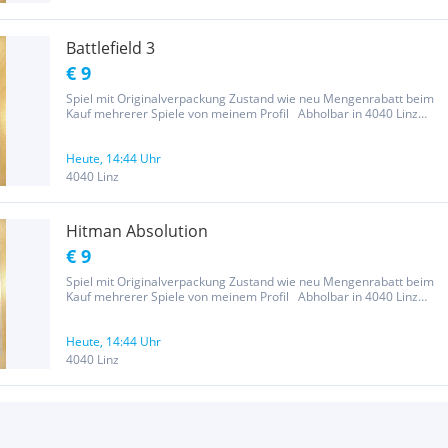
Battlefield 3
€ 9
Spiel mit Originalverpackung Zustand wie neu Mengenrabatt beim
Kauf mehrerer Spiele von meinem Profil Abholbar in 4040 Linz
ODER 4600 Wels
Heute, 14:44 Uhr
4040 Linz
Hitman Absolution
€ 9
Spiel mit Originalverpackung Zustand wie neu Mengenrabatt beim
Kauf mehrerer Spiele von meinem Profil Abholbar in 4040 Linz
ODER 4600 Wels
Heute, 14:44 Uhr
4040 Linz