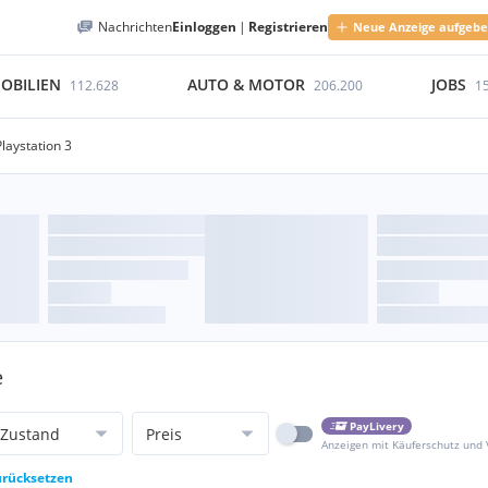
Nachrichten
Einloggen
|
Registrieren
Neue Anzeige aufgeb
OBILIEN
AUTO & MOTOR
JOBS
112.628
206.200
1
Playstation 3
e
PayLivery
Zustand
Preis
Anzeigen mit Käuferschutz und
zurücksetzen