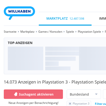
MARKTPLATZ
IMM
12.487.598
Startseite
Marktplatz
Games / Konsolen
Spiele
Playstation Spiele
TOP-ANZEIGEN
14.073 Anzeigen in Playstation 3 - Playstation Spiel
Suchagent aktivieren
Bundesland
Neue Anzeigen per Benachrichtigung!
Playstation 3
Filter 