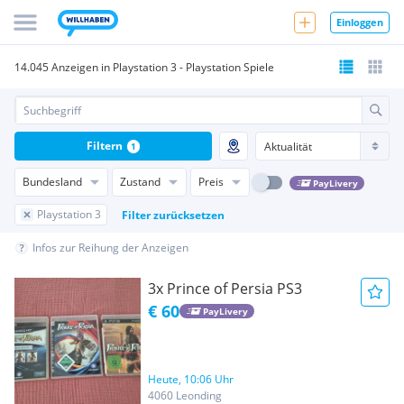
Einloggen
14.045 Anzeigen in Playstation 3 - Playstation Spiele
Filtern
1
Bundesland
Zustand
Preis
PayLivery
Playstation 3
Filter zurücksetzen
Infos zur Reihung der Anzeigen
3x Prince of Persia PS3
€ 60
PayLivery
Heute, 10:06 Uhr
4060 Leonding